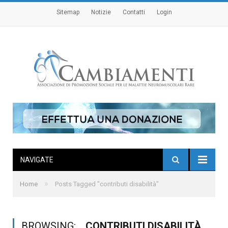
Sitemap
Notizie
Contatti
Login
NAVIGATE
»
Home
Posts Tagged "contributi disabilità"
BROWSING:
CONTRIBUTI DISABILITÀ