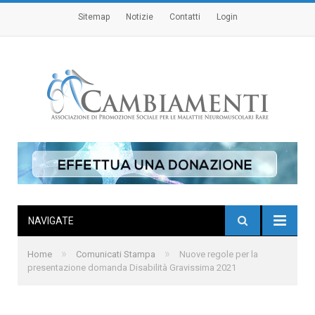
Sitemap
Notizie
Contatti
Login
NAVIGATE
»
»
Home
Comunicati Stampa
Nuove regole per la
presentazione domanda Disabilità Gravissima 2021