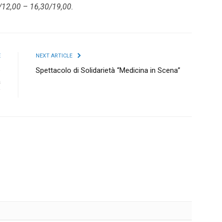
00/12,00 – 16,30/19,00.
E
NEXT ARTICLE
e
Spettacolo di Solidarietà “Medicina in Scena”
a
”