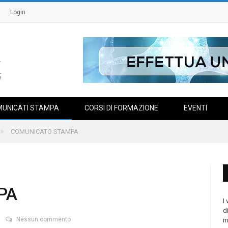
Login
UNICATI STAMPA
CORSI DI FORMAZIONE
EVENTI
»
COMUNICATO STAMPA
PA
I
d
Nessun commento
m