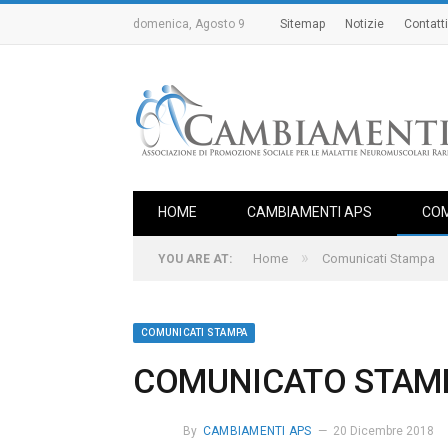
domenica, Agosto 9
Sitemap
Notizie
Contatti
HOME
CAMBIAMENTI APS
COM
»
Home
Comunicati Stampa
YOU ARE AT:
COMUNICATI STAMPA
COMUNICATO STAM
By
CAMBIAMENTI APS
20 Dicembre 2018