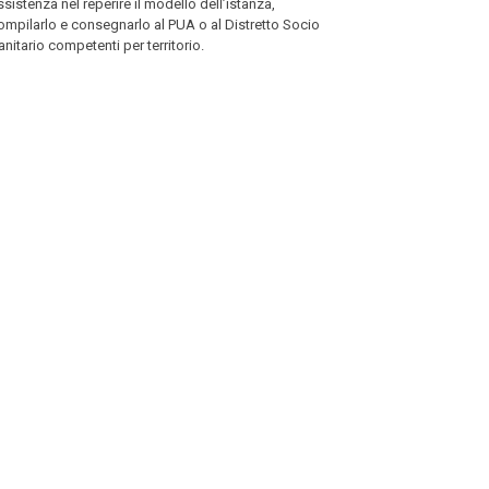
ssistenza nel reperire il modello dell’istanza,
ompilarlo e consegnarlo al PUA o al Distretto Socio
anitario competenti per territorio.