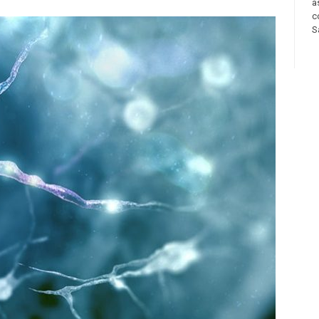
a
c
S